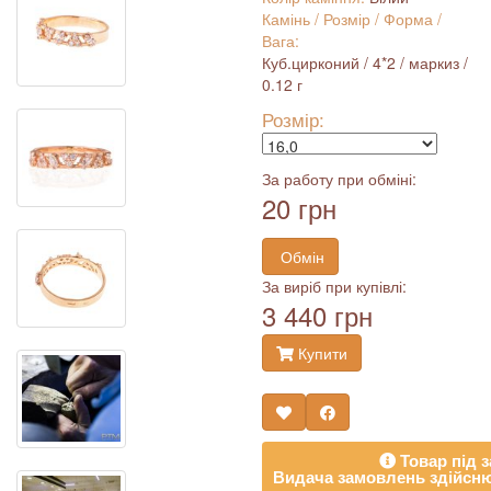
Камінь / Розмір / Форма /
Вага:
Куб.цирконий / 4*2 / маркиз /
0.12 г
Розмір:
За работу при обміні:
20 грн
Обмін
За виріб при купівлі:
3 440 грн
Купити
Товар під з
Видача замовлень здійсню