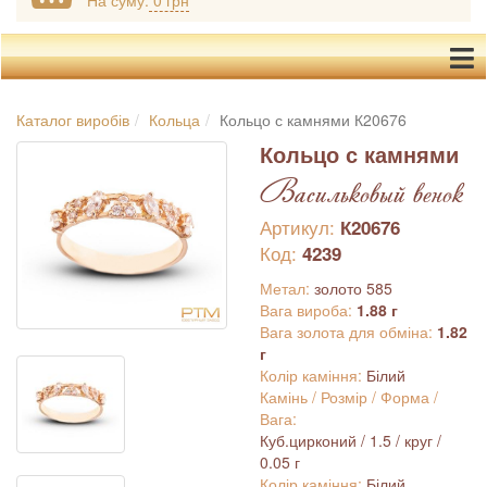
На суму:
0 грн
Каталог виробів
Кольца
Кольцо с камнями К20676
Кольцо с камнями
Васильковый венок
Артикул:
К20676
Код:
4239
Метал:
золото 585
Вага вироба:
1.88 г
Вага золота для обміна:
1.82
г
Колір каміння:
Білий
Камінь / Розмір / Форма /
Вага:
Куб.цирконий / 1.5 / круг /
0.05 г
Колір каміння:
Білий