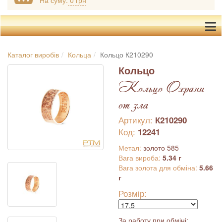
На суму:
0 грн
Каталог виробів
Кольца
Кольцо К210290
Кольцо
Кольцо Охрани
от зла
Артикул:
К210290
Код:
12241
Метал:
золото 585
Вага вироба:
5.34 г
Вага золота для обміна:
5.66
г
Розмір:
За работу при обміні: