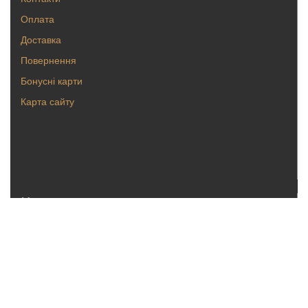
Оплата
Доставка
Повернення
Бонусні карти
Карта сайту
Каталог
Кольца
Серьги
Кулоны, булавки
Крестики, ладанки
Браслеты