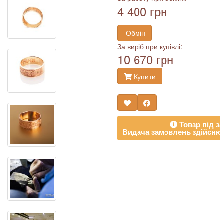
4 400 грн
Обмін
За виріб при купівлі:
10 670 грн
Купити
Товар під з
Видача замовлень здійсню