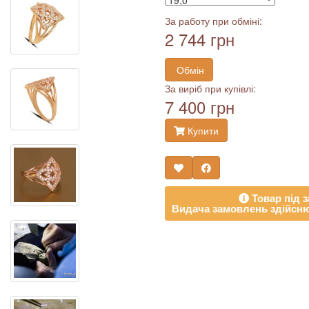
За работу при обміні:
2 744 грн
Обмін
За виріб при купівлі:
7 400 грн
Купити
Товар під з
Видача замовлень здійсню