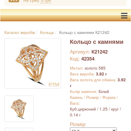
На суму:
0 грн
Каталог виробів
Кольца
Кольцо с камнями К21242
Кольцо с камнями
Артикул:
К21242
Код:
42354
Метал:
золото 585
Вага вироба:
3.82 г
Вага золота для обміна:
3.92
г
Колір каміння:
Білий
Камінь / Розмір / Форма /
Вага:
Куб.цирконий / 1.25 / круг /
0.14 г
Розмір: