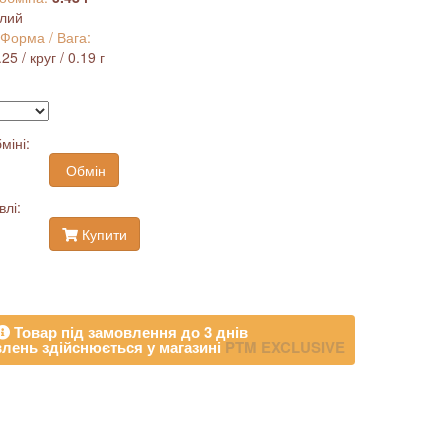
ілий
 Форма / Вага:
5 / круг / 0.19 г
міні:
Обмін
влі:
Купити
Товар під замовлення до 3 днів
лень здійснюється у магазині
PTM EXCLUSIVE