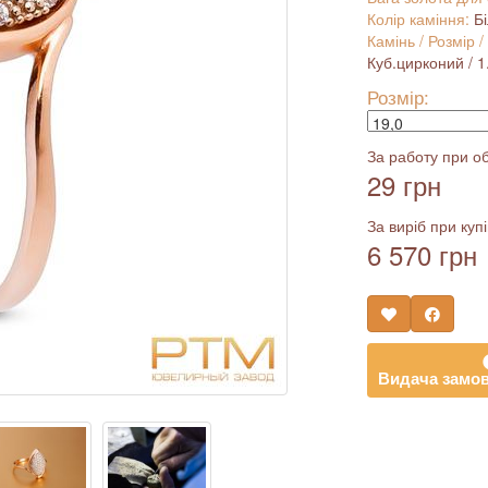
Колір каміння:
Б
Камінь / Розмір /
Куб.цирконий / 1.2
Розмір:
За работу при об
29 грн
За виріб при купі
6 570 грн
Видача замов