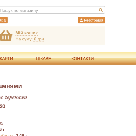
хід
Реєстрація
Мій кошик
На суму:
0 грн
 КАРТИ
ЦІКАВЕ
КОНТАКТИ
камнями
черепаха
20
85
6 г
 обміна:
3.48 г