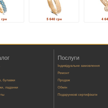
 грн
5 640 грн
4 6
алог
Послуги
а
Індивідуальне замовлення
Ремонт
, булавки
Продаж
ки, ладанки
Обмін
еты
Подарункові сертифікати