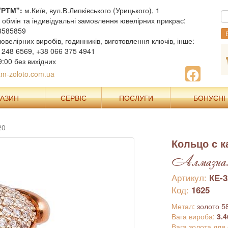
"РТМ":
м.Київ, вул.В.Липківського (Урицького), 1
, обмін та індивідуальні замовлення ювелірних прикрас:
8585859
В
ювелірних виробів, годинників, виготовлення ключів, інше:
 248 6569, +38 066 375 4941
9:00 без вихідних
m-zoloto.com.ua
ГАЗИН
СЕРВІС
ПОСЛУГИ
БОНУСНІ
20
Кольцо с 
Алмазная 
Артикул:
КЕ-3
Код:
1625
Метал:
золото 5
Вага вироба:
3.4
Вага золота для