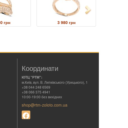
Next
40 грн
3 980 грн
9 
Координати
ЮТЦ "РТМ":
м.Київ, вул. В. Липківського (Урицького), 1
+38 044 248 6569
+38 066 375 4941
10:00-19:00 без вихідних
shop@rtm-zoloto.com.ua