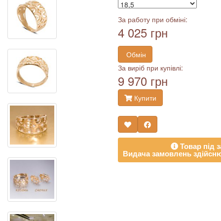
За работу при обміні:
4 025 грн
Обмін
За виріб при купівлі:
9 970 грн
Купити
Товар під з
Видача замовлень здійсню