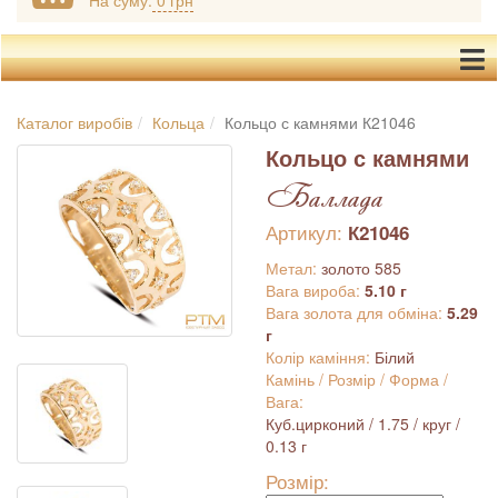
На суму:
0 грн
Каталог виробів
Кольца
Кольцо с камнями К21046
Кольцо с камнями
Баллада
Артикул:
К21046
Метал:
золото 585
Вага вироба:
5.10 г
Вага золота для обміна:
5.29
г
Колір каміння:
Білий
Камінь / Розмір / Форма /
Вага:
Куб.цирконий / 1.75 / круг /
0.13 г
Розмір: