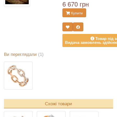
6 670 грн
Купити
Товар під з
Видача замовлень здійсню
Ви переглядали
(1)
Схожі товари