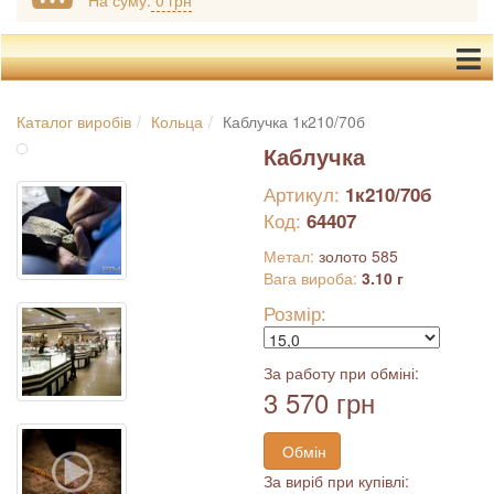
На суму:
0 грн
Каталог виробів
Кольца
Каблучка 1к210/70б
Каблучка
Артикул:
1к210/70б
Код:
64407
Метал:
золото 585
Вага вироба:
3.10 г
Розмір:
За работу при обміні:
3 570 грн
Обмін
За виріб при купівлі: