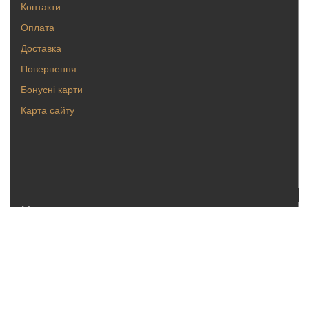
Контакти
Оплата
Доставка
Повернення
Бонусні карти
Карта сайту
Каталог
Кольца
Серьги
Кулоны, булавки
Крестики, ладанки