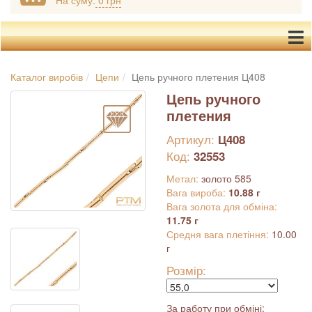
На суму:
0 грн
Каталог виробів
Цепи
Цепь ручного плетения Ц408
Цепь ручного
плетения
Артикул:
Ц408
Код:
32553
Метал:
золото 585
Вага вироба:
10.88 г
Вага золота для обміна:
11.75 г
Средня вага плетіння:
10.00
г
Розмір:
За работу при обміні: