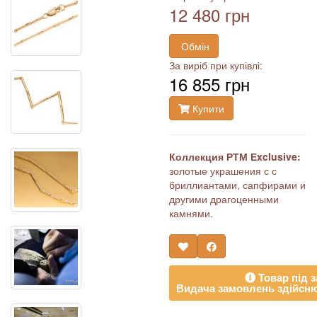
12 480 грн
Обмін
За виріб при купівлі:
16 855 грн
Купити
Коллекция РТМ Еxclusive:
золотые украшения с с
бриллиантами, сапфирами и
другими драгоценными
камнями.
Товар під з
Видача замовлень здійсню