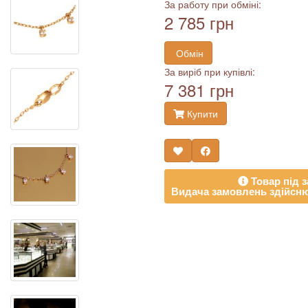
За работу при обміні:
2 785 грн
Обмін
За виріб при купівлі:
7 381 грн
Купити
Товар під з
Видача замовлень здійсню