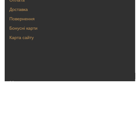
Доставка
Повернення
Бонусні карти
Карта сайту
Каталог
Кольца
Серьги
Кулоны, булавки
Крестики, ладанки
Браслеты