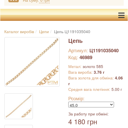
На суму:
0 грн
Каталог виробів
Цепи
Цепь Ц1191035040
Цепь
Артикул:
Ц1191035040
Код:
46989
Метал:
золото 585
Вага вироба:
3.76 г
Вага золота для обміна:
4.06
г
Средня вага плетіння:
5.00 г
Розмір:
За работу при обміні:
4 180 грн