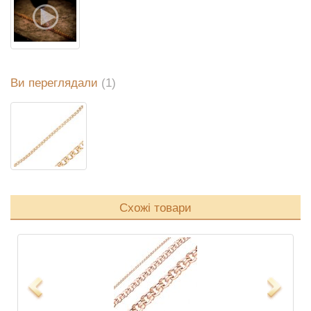
Ви переглядали
(1)
Схожі товари
Previous
Next