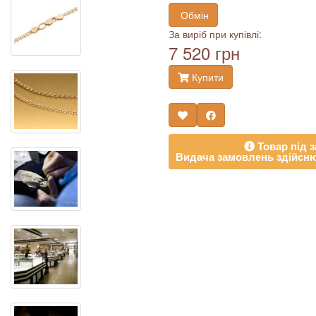
Обмін
За виріб при купівлі:
7 520 грн
Купити
Товар під з
Видача замовлень здійсню