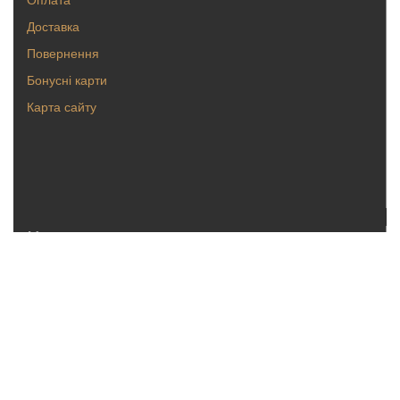
Доставка
Повернення
Бонусні карти
Карта сайту
Каталог
Кольца
Серьги
Кулоны, булавки
Крестики, ладанки
Браслеты