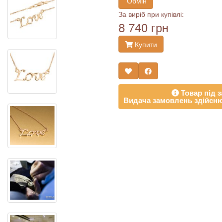
Обмін
За виріб при купівлі:
8 740 грн
Купити
Товар під з
Видача замовлень здійсню