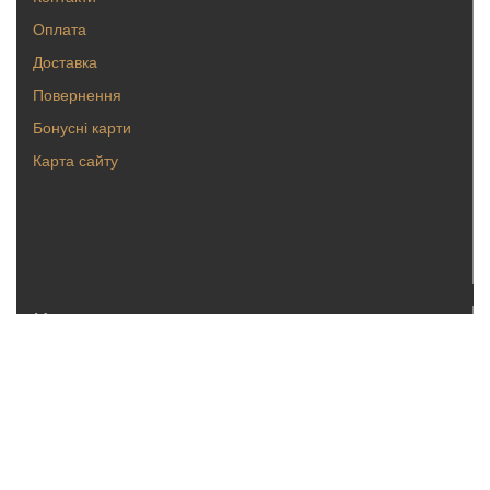
Оплата
Доставка
Повернення
Бонусні карти
Карта сайту
Каталог
Кольца
Серьги
Кулоны, булавки
Крестики, ладанки
Браслеты