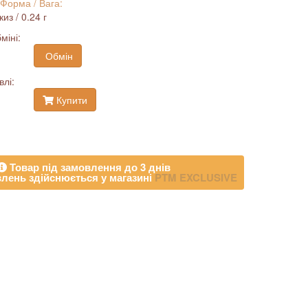
 Форма / Вага:
из / 0.24 г
міні:
Обмін
влі:
Купити
Товар під замовлення до 3 днів
лень здійснюється у магазині
PTM EXCLUSIVE