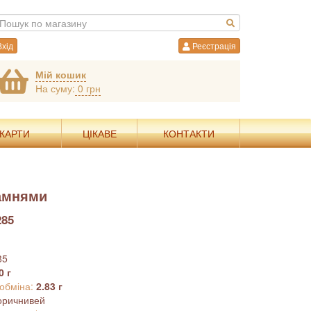
хід
Реєстрація
Мій кошик
На суму:
0 грн
 КАРТИ
ЦІКАВЕ
КОНТАКТИ
камнями
285
85
0 г
 обміна:
2.83 г
оричнивей