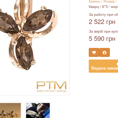
Камінь / Розмір /
Кварц / 6*3 / марк
За работу при об
2 522 грн
За виріб при купі
5 590 грн
Видача замов