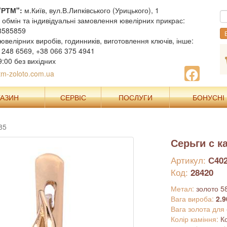
"РТМ":
м.Київ, вул.В.Липківського (Урицького), 1
, обмін та індивідуальні замовлення ювелірних прикрас:
8585859
В
ювелірних виробів, годинників, виготовлення ключів, інше:
 248 6569, +38 066 375 4941
9:00 без вихідних
m-zoloto.com.ua
ГАЗИН
СЕРВІС
ПОСЛУГИ
БОНУСНІ
85
Серьги с 
Артикул:
С40
Код:
28420
Метал:
золото 5
Вага вироба:
2.9
Вага золота для
Колір каміння:
К