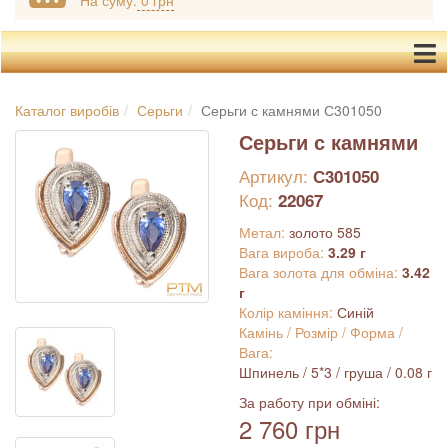
На суму:
0 грн
Каталог виробів
Серьги
Серьги с камнями С301050
Серьги с камнями
Артикул:
С301050
Код:
22067
Метал:
золото 585
Вага вироба:
3.29 г
Вага золота для обміна:
3.42
г
Колір каміння:
Синій
Камінь / Розмір / Форма /
Вага:
Шпинель / 5*3 / груша / 0.08 г
За работу при обміні:
2 760 грн