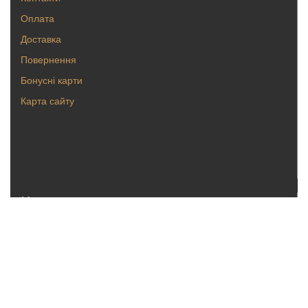
Оплата
Доставка
Повернення
Бонусні карти
Карта сайту
Каталог
Кольца
Серьги
Кулоны, булавки
Крестики, ладанки
Браслеты