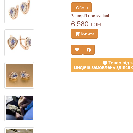
Обмін
За виріб при купівлі:
6 580 грн
Купити
Товар під з
Видача замовлень здійсню