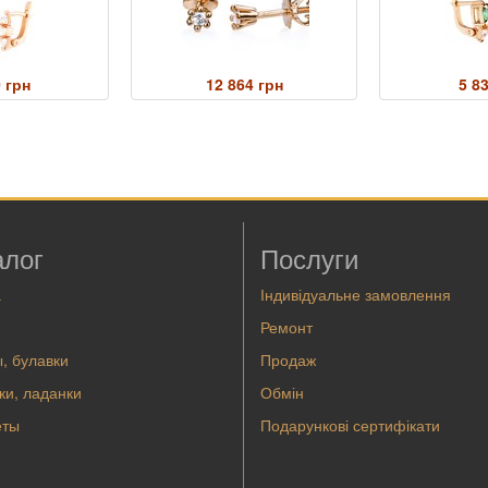
 грн
12 864 грн
5 8
алог
Послуги
а
Індивідуальне замовлення
Ремонт
, булавки
Продаж
ки, ладанки
Обмін
еты
Подарункові сертифікати