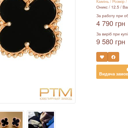
Камінь / Розмір /
Оникс / 12.5 / В
За работу при об
4 790 грн
За виріб при купі
9 580 грн
Видача замов