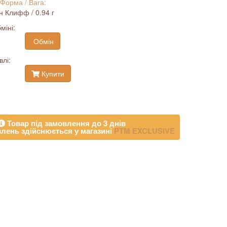
 Форма / Вага:
ан Клифф / 0.94 г
міні:
Обмін
влі:
Купити
Товар під замовлення до 3 днів
лень здійснюється у магазині
PTM EXCLUSIVE