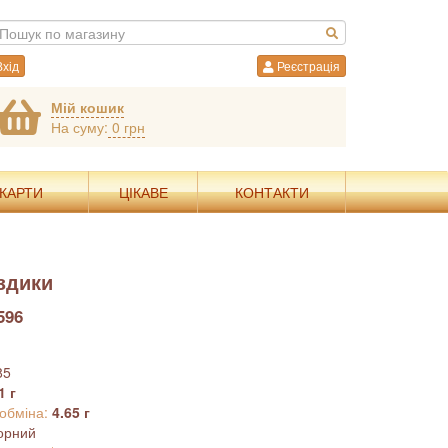
хід
Реєстрація
Мій кошик
На суму:
0 грн
 КАРТИ
ЦІКАВЕ
КОНТАКТИ
здики
596
85
1 г
 обміна:
4.65 г
орний