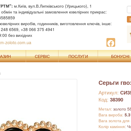
"РТМ":
м.Київ, вул.В.Липківського (Урицького), 1
, обмін та індивідуальні замовлення ювелірних прикрас:
8585859
В
ювелірних виробів, годинників, виготовлення ключів, інше:
 248 6569, +38 066 375 4941
9:00 без вихідних
m-zoloto.com.ua
ГАЗИН
СЕРВІС
ПОСЛУГИ
БОНУСНІ
6
Серьги гво
Артикул:
СИ3
Код:
38390
Метал:
золото 5
Вага вироба:
5.3
Вага золота для
Колір каміння:
Ч