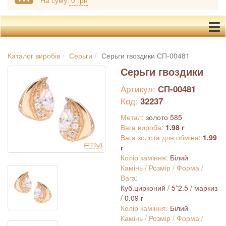
На суму:
0 грн
Каталог виробів
Серьги
Серьги гвоздики СП-00481
Серьги гвоздики
Артикул:
СП-00481
Код:
32237
Метал:
золото 585
Вага вироба:
1.98 г
Вага золота для обміна:
1.99
г
Колір каміння:
Білий
Камінь / Розмір / Форма /
Вага:
Куб.цирконий / 5*2.5 / маркиз
/ 0.09 г
Колір каміння:
Білий
Камінь / Розмір / Форма /