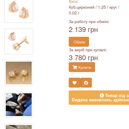
Вага:
Куб.цирконий / 1.25 / круг /
0.02 г
За работу при обміні:
2 139 грн
Обмін
За виріб при купівлі:
3 780 грн
Купити
Товар під з
Видача замовлень здійсню