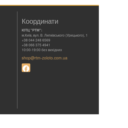
Координати
ЮТЦ "РТМ":
м.Київ, вул. В. Липківського (Урицького), 1
+38 044 248 6569
+38 066 375 4941
10:00-19:00 без вихідних
shop@rtm-zoloto.com.ua