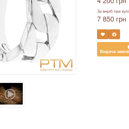
4 200 грн
За виріб при купі
7 850 грн
Видача замов