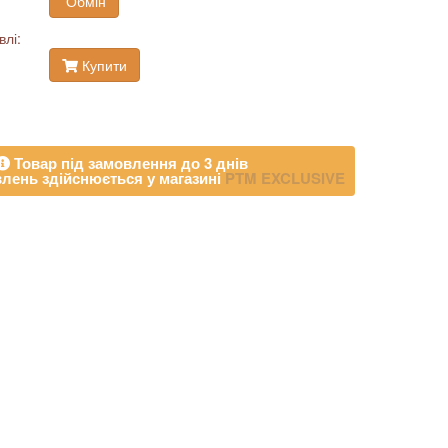
Обмін
влі:
Купити
Товар під замовлення до 3 днів
лень здійснюється у магазині
PTM EXCLUSIVE