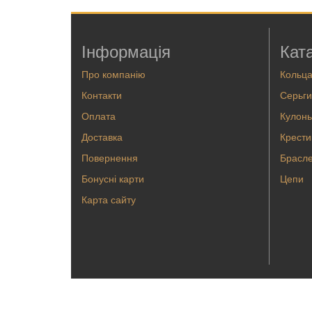
Інформація
Кат
Про компанію
Кольц
Контакти
Серьги
Оплата
Кулоны
Доставка
Крести
Повернення
Брасл
Бонусні карти
Цепи
Карта сайту
© 2016 Ювелірний завод «Ремточмеханіка»