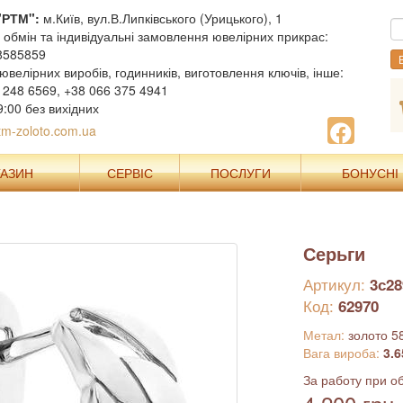
"РТМ":
м.Київ, вул.В.Липківського (Урицького), 1
, обмін та індивідуальні замовлення ювелірних прикрас:
8585859
В
ювелірних виробів, годинників, виготовлення ключів, інше:
 248 6569, +38 066 375 4941
9:00 без вихідних
m-zoloto.com.ua
ГАЗИН
СЕРВІС
ПОСЛУГИ
БОНУСНІ
Серьги
Артикул:
3с28
Код:
62970
Метал:
золото 5
Вага вироба:
3.6
За работу при об