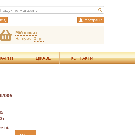
хід
Реєстрація
Мій кошик
На суму:
0 грн
 КАРТИ
ЦІКАВЕ
КОНТАКТИ
9/00б
85
5 г
міні: