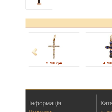
Previous
грн
2 750 грн
4 750
Інформація
Кат
Про компанію
Кольц