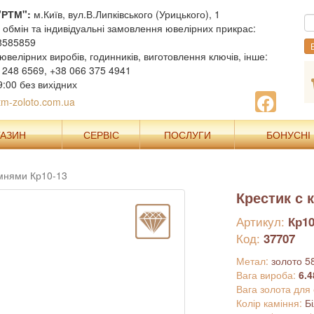
"РТМ":
м.Київ, вул.В.Липківського (Урицького), 1
, обмін та індивідуальні замовлення ювелірних прикрас:
8585859
В
ювелірних виробів, годинників, виготовлення ключів, інше:
 248 6569, +38 066 375 4941
9:00 без вихідних
m-zoloto.com.ua
ГАЗИН
СЕРВІС
ПОСЛУГИ
БОНУСНІ
амнями Кр10-13
Крестик с 
Артикул:
Кр10
Код:
37707
Метал:
золото 5
Вага вироба:
6.4
Вага золота для
Колір каміння:
Б