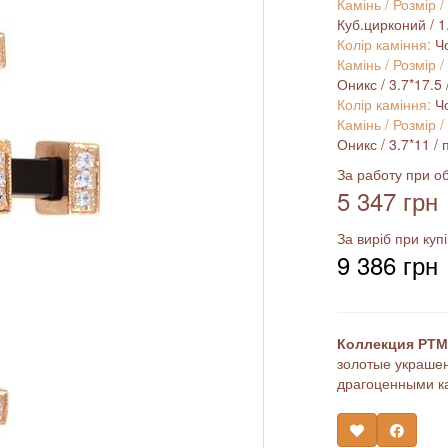
Камінь / Розмір /
Куб.цирконий / 1.2
Колір каміння:
Ч
Камінь / Розмір /
Оникс / 3.7*17.5 
Колір каміння:
Ч
Камінь / Розмір /
Оникс / 3.7*11 / 
За работу при об
5 347 грн
За виріб при купі
9 386 грн
Коллекция РТМ 
золотые украшен
драгоценными к