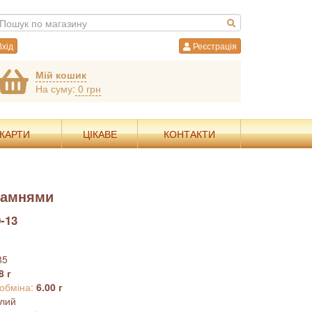
хід
Реєстрація
Мій кошик
На суму:
0 грн
 КАРТИ
ЦІКАВЕ
КОНТАКТИ
камнями
-13
85
8 г
 обміна:
6.00 г
ілий