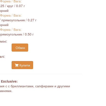
 Форма / Вага:
5 / круг / 0.07 г
орний
 Форма / Вага:
/ прямоугольник / 0.27 г
орний
 Форма / Вага:
прямоугольник / 0.50 г
міні:
Обмін
влі:
Купити
Еxclusive:
ия с с бриллиантами, сапфирами и другими
амнями.