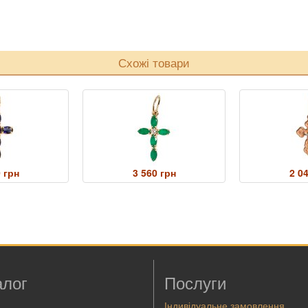
Схожі товари
 грн
3 560 грн
2 0
алог
Послуги
а
Індивідуальне замовлення