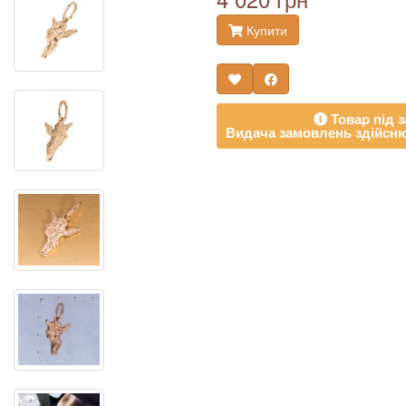
Купити
Товар під з
Видача замовлень здійсню