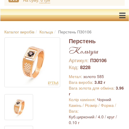
На суму:
0 грн
Каталог виробів
Кольца
Перстень П30106
Перстень
Кольчуга
Артикул:
П30106
Код:
8228
Метал:
золото 585
Вага вироба:
3.82 г
Вага золота для обміна:
3.96
г
Колір каміння:
Чорний
Камінь / Розмір / Форма /
Вага:
Куб.цирконий / 4.0 / круг /
0.10 г