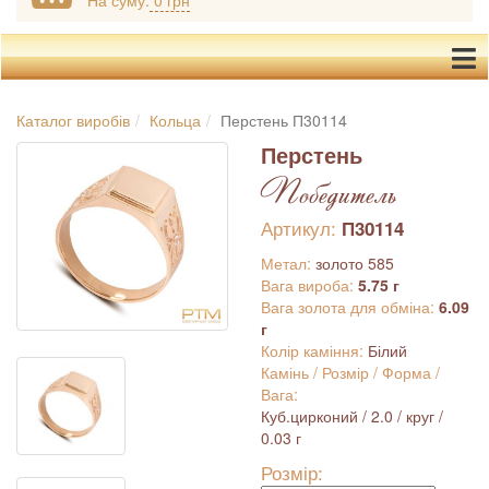
На суму:
0 грн
Каталог виробів
Кольца
Перстень П30114
Перстень
Победитель
Артикул:
П30114
Метал:
золото 585
Вага вироба:
5.75 г
Вага золота для обміна:
6.09
г
Колір каміння:
Білий
Камінь / Розмір / Форма /
Вага:
Куб.цирконий / 2.0 / круг /
0.03 г
Розмір: