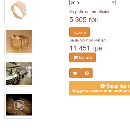
За работу при обміні:
5 305 грн
Обмін
За виріб при купівлі:
11 451 грн
Купити
Товар під з
Видача замовлень здійсню