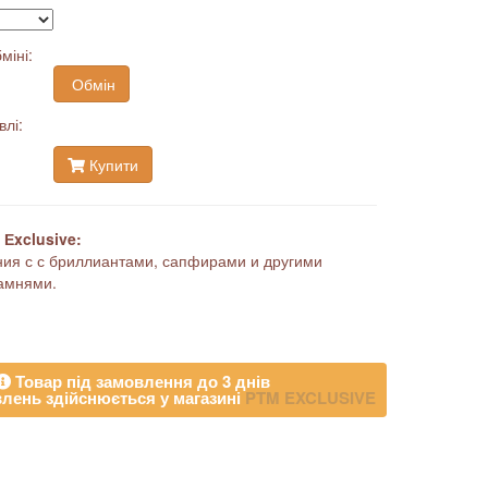
міні:
Обмін
влі:
Купити
Еxclusive:
ия с с бриллиантами, сапфирами и другими
амнями.
Товар під замовлення до 3 днів
лень здійснюється у магазині
PTM EXCLUSIVE