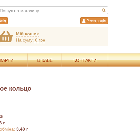
хід
Реєстрація
Мій кошик
На суму:
0 грн
 КАРТИ
ЦІКАВЕ
КОНТАКТИ
ое кольцо
85
3 г
 обміна:
3.48 г