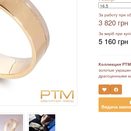
За работу при об
3 820 грн
За виріб при купі
5 160 грн
Коллекция РТМ 
золотые украшен
драгоценными к
Видача замов