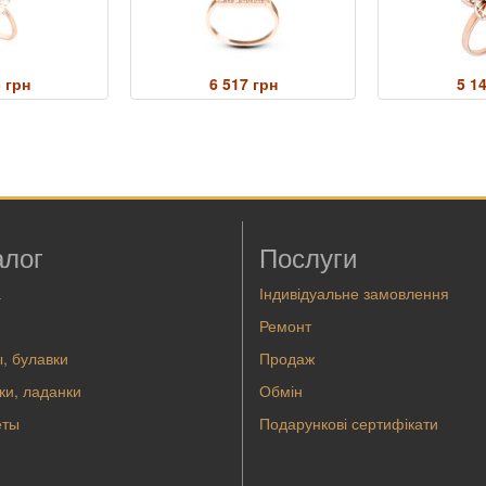
 грн
6 517 грн
5 1
алог
Послуги
а
Індивідуальне замовлення
Ремонт
, булавки
Продаж
ки, ладанки
Обмін
еты
Подарункові сертифікати