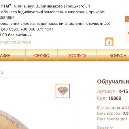
"РТМ":
м.Київ, вул.В.Липківського (Урицького), 1
, обмін та індивідуальні замовлення ювелірних прикрас:
8585859
В
ювелірних виробів, годинників, виготовлення ключів, інше:
 248 6569, +38 066 375 4941
9:00 без вихідних
m-zoloto.com.ua
ГАЗИН
СЕРВІС
ПОСЛУГИ
БОНУСНІ
15
Обручальн
Артикул:
К-15
Код:
19860
Метал:
золото 5
Вага вироба:
3.3
Вага золота для
Розмір: