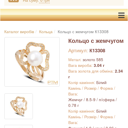
На суму:
0 грн
Каталог виробів
Кольца
Кольцо с жемчугом К13308
Кольцо с жемчугом
Артикул:
К13308
Метал:
золото 585
Вага вироба:
3.04 г
Вага золота для обміна:
2.34
г
Колір каміння:
Білий
Камінь / Розмір / Форма /
Вага:
Жемчуг / 8.5-9 / п/сфера /
0.78 г
Колір каміння:
Білий
Камінь / Розмір / Форма /
Вага: