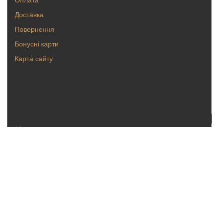
Доставка
Повернення
Бонусні карти
Карта сайту
Каталог
Кольца
Серьги
Кулоны, булавки
Крестики, ладанки
Браслеты