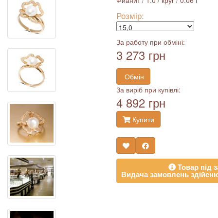
Фианит / 1.0 / круг / 0.06 г
Розмір:
За работу при обміні:
3 273 грн
Обмін
За виріб при купівлі:
4 892 грн
Купити
Товар під з
Видача замовлень здійсню