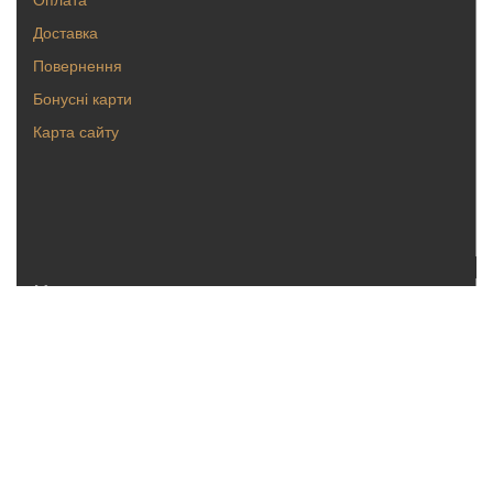
Доставка
Повернення
Бонусні карти
Карта сайту
Каталог
Кольца
Серьги
Кулоны, булавки
Крестики, ладанки
Браслеты