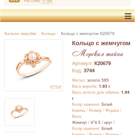
На суму:
0 грн
Каталог виробів
Кольца
Кольцо с жемчугом К20679
Кольцо с жемчугом
Морская тайна
Артикул:
К20679
Код:
3744
Метал:
золото 585
Вага вироба:
1.93 г
Вага золота для обміна:
1.94
г
Колір каміння:
Білий
Камінь / Розмір / Форма /
Вага:
Жемчуг / 4*4.5 / круг /
Колір каміння:
Білий
Камінь / Розмір / Форма /