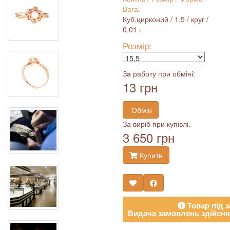
Вага:
Куб.цирконий / 1.5 / круг /
0.01 г
Розмір:
За работу при обміні:
13 грн
Обмін
За виріб при купівлі:
3 650 грн
Купити
Товар під з
Видача замовлень здійсню