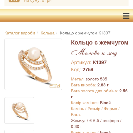
На суму:
0 грн
Каталог виробів
Кольца
Кольцо с жемчугом К1397
Кольцо с жемчугом
Молоко и мед
Артикул:
К1397
Код:
2758
Метал:
золото 585
Вага вироба:
2.83 г
Вага золота для обміна:
2.56
г
Колір каміння:
Білий
Камінь / Розмір / Форма /
Вага:
Жемчуг / 6-6.5 / п/сфера /
0.30 г
Колір каміння:
Білий