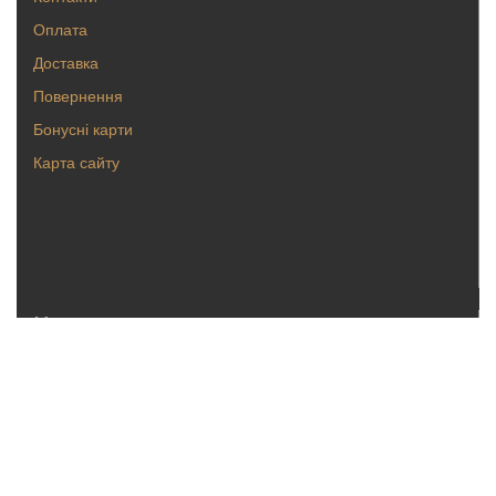
Оплата
Доставка
Повернення
Бонусні карти
Карта сайту
Каталог
Кольца
Серьги
Кулоны, булавки
Крестики, ладанки
Браслеты