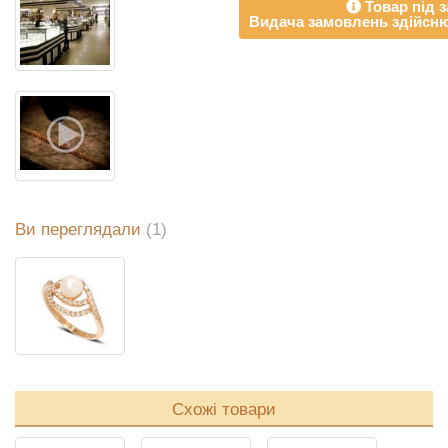
Товар під з
Видача замовлень здійсню
Ви переглядали
(1)
Схожі товари