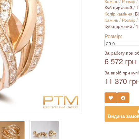
Камінь / Розмір /
Куб.цирконий / 1.2
Колір каміння:
Б
Камінь / Розмір /
Куб.цирконий / 1.5
Розмір:
За работу при об
6 572 грн
За виріб при купі
11 370 гр
Видача замов