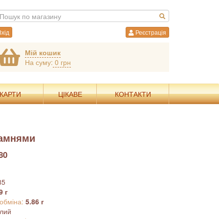
хід
Реєстрація
Мій кошик
На суму:
0 грн
 КАРТИ
ЦІКАВЕ
КОНТАКТИ
камнями
80
85
9 г
 обміна:
5.86 г
ілий