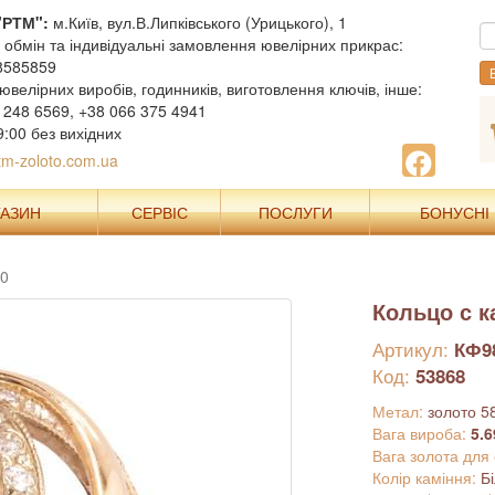
"РТМ":
м.Київ, вул.В.Липківського (Урицького), 1
, обмін та індивідуальні замовлення ювелірних прикрас:
8585859
В
ювелірних виробів, годинників, виготовлення ключів, інше:
 248 6569, +38 066 375 4941
9:00 без вихідних
m-zoloto.com.ua
ГАЗИН
СЕРВІС
ПОСЛУГИ
БОНУСНІ
80
Кольцо с 
Артикул:
КФ9
Код:
53868
Метал:
золото 5
Вага вироба:
5.6
Вага золота для
Колір каміння:
Б