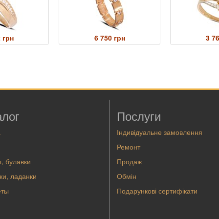
 грн
6 750 грн
3 7
алог
Послуги
а
Індивідуальне замовлення
Ремонт
, булавки
Продаж
ки, ладанки
Обмін
еты
Подарункові сертифікати