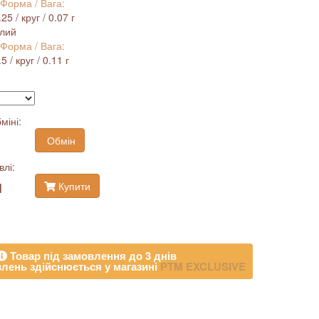
 Форма / Вага:
5 / круг / 0.07 г
ілий
 Форма / Вага:
 / круг / 0.11 г
міні:
Обмін
влі:
н
Купити
Товар під замовлення до 3 днів
лень здійснюється у магазині
PTM EXCLUSIVE