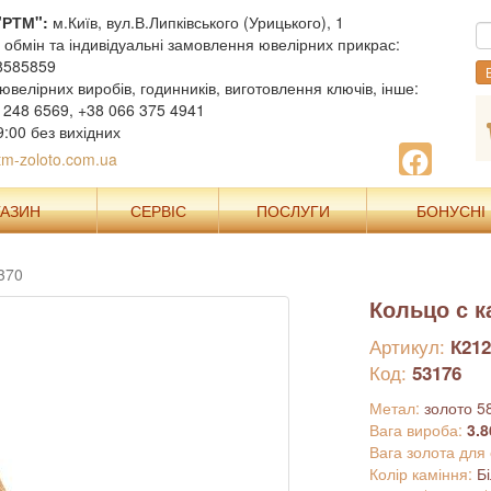
"РТМ":
м.Київ, вул.В.Липківського (Урицького), 1
, обмін та індивідуальні замовлення ювелірних прикрас:
8585859
В
ювелірних виробів, годинників, виготовлення ключів, інше:
 248 6569, +38 066 375 4941
9:00 без вихідних
m-zoloto.com.ua
ГАЗИН
СЕРВІС
ПОСЛУГИ
БОНУСНІ
370
Кольцо с 
Артикул:
К212
Код:
53176
Метал:
золото 5
Вага вироба:
3.8
Вага золота для
Колір каміння:
Б