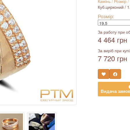
Камінь / Розмір /
Куб.цирконий / 1.2
Розмір:
За работу при об
4 464 грн
За виріб при купі
7 720 грн
Видача замов