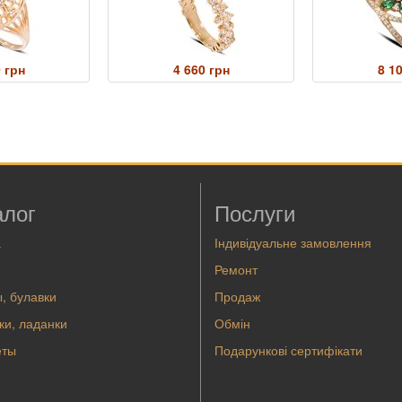
 грн
4 660 грн
8 1
алог
Послуги
а
Індивідуальне замовлення
Ремонт
, булавки
Продаж
ки, ладанки
Обмін
еты
Подарункові сертифікати