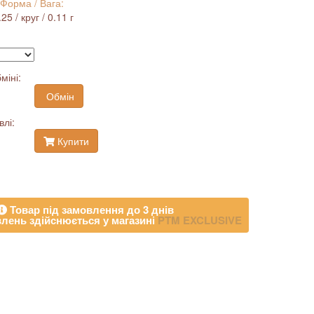
 Форма / Вага:
5 / круг / 0.11 г
міні:
Обмін
влі:
Купити
Товар під замовлення до 3 днів
лень здійснюється у магазині
PTM EXCLUSIVE