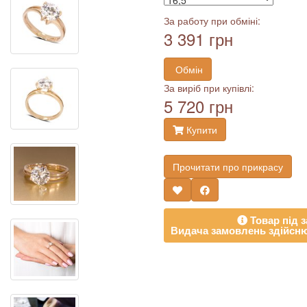
За работу при обміні:
3 391 грн
Обмін
За виріб при купівлі:
5 720 грн
Купити
Прочитати про прикрасу
Товар під з
Видача замовлень здійсню