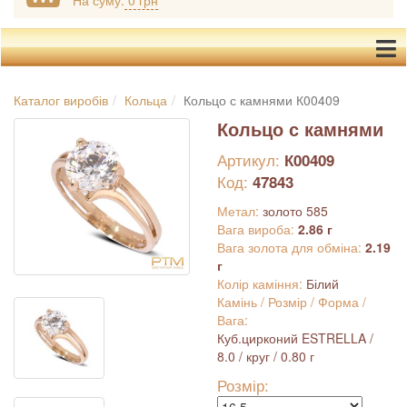
На суму:
0 грн
Каталог виробів
Кольца
Кольцо с камнями К00409
Кольцо с камнями
Артикул:
К00409
Код:
47843
Метал:
золото 585
Вага вироба:
2.86 г
Вага золота для обміна:
2.19
г
Колір каміння:
Білий
Камінь / Розмір / Форма /
Вага:
Куб.цирконий ESTRELLA /
8.0 / круг / 0.80 г
Розмір: