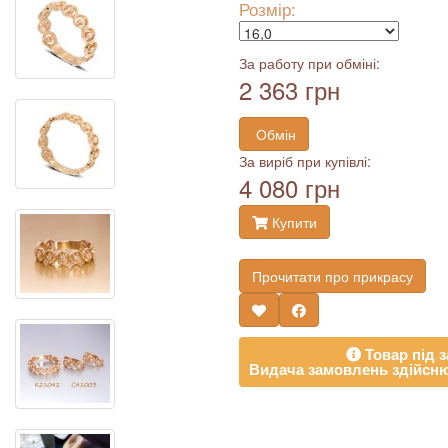
Розмір:
За работу при обміні:
2 363 грн
Обмін
За виріб при купівлі:
4 080 грн
Купити
Прочитати про прикрасу
Товар під з
Видача замовлень здійсню