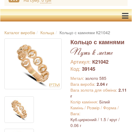
На суму:
0 грн
Каталог виробів
Кольца
Кольцо с камнями К21042
Кольцо с камнями
Путь к мечте
Артикул:
К21042
Код:
39145
Метал:
золото 585
Вага вироба:
2.04 г
Вага золота для обміна:
2.11
г
Колір каміння:
Білий
Камінь / Розмір / Форма /
Вага:
Куб.цирконий / 1.5 / круг /
0.06 г