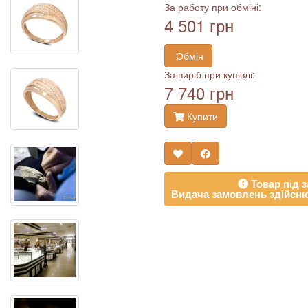
За работу при обміні:
4 501 грн
Обмін
За виріб при купівлі:
7 740 грн
Купити
Товар під з
Видача замовлень здійсню