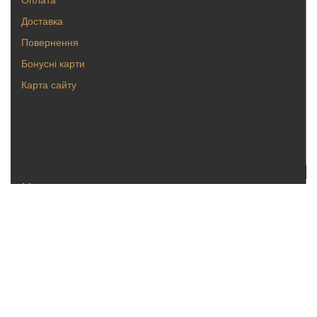
Доставка
Повернення
Бонусні карти
Карта сайту
Каталог
Кольца
Серьги
Кулоны, булавки
Крестики, ладанки
Браслеты