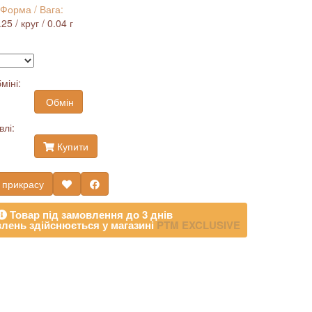
 Форма / Вага:
5 / круг / 0.04 г
міні:
Обмін
влі:
Купити
 прикрасу
Товар під замовлення до 3 днів
лень здійснюється у магазині
PTM EXCLUSIVE