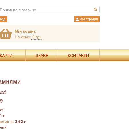
хід
Реєстрація
Мій кошик
На суму:
0 грн
 КАРТИ
ЦІКАВЕ
КОНТАКТИ
камнями
ий
9
85
0 г
 обміна:
2.62 г
ілий