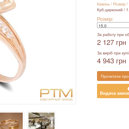
Камінь / Розмір /
Куб.цирконий / 1.2
Розмір:
За работу при об
2 127 грн
За виріб при купі
4 943 грн
Прочитати про
Видача замов