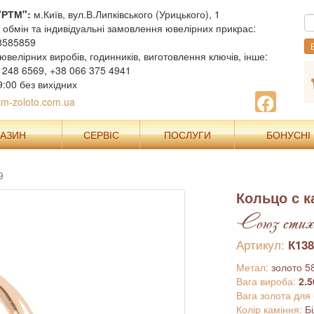
"РТМ":
м.Київ, вул.В.Липківського (Урицького), 1
, обмін та індивідуальні замовлення ювелірних прикрас:
8585859
В
ювелірних виробів, годинників, виготовлення ключів, інше:
 248 6569, +38 066 375 4941
9:00 без вихідних
m-zoloto.com.ua
ГАЗИН
СЕРВІС
ПОСЛУГИ
БОНУСНІ
9
Кольцо с 
Союз стих
Артикул:
К138
Метал:
золото 5
Вага вироба:
2.5
Вага золота для
Колір каміння:
Б