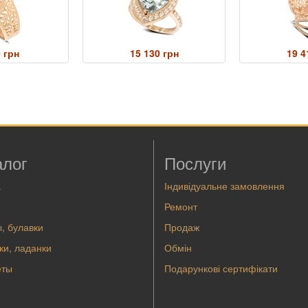
 грн
15 130 грн
19 4
алог
Послуги
а
Індивідуальне замовлення
Ремонт
, булавки
Продаж
ки, ладанки
Обмін
еты
Подарункові сертифікати