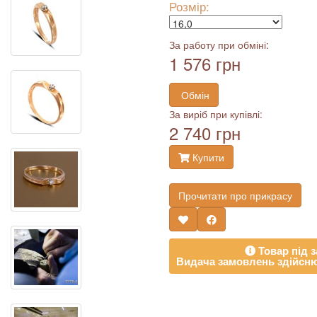
Розмір:
За работу при обміні:
1 576 грн
Обмін
За виріб при купівлі:
2 740 грн
Купити
Прочитати про прикрасу
Товар під з
Видача замовлень здійсню