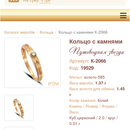
На суму:
0 грн
Каталог виробів
Кольца
Кольцо с камнями К-2066
Кольцо с камнями
Путеводная звезда
Артикул:
К-2066
Код:
19529
Метал:
золото 585
Вага вироба:
1.37 г
Вага золота для обміна:
1.45
г
Колір каміння:
Білий
Камінь / Розмір / Форма /
Вага:
Куб.цирконий / 2.0 / круг /
0.01 г