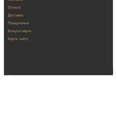
Оплата
Доставка
Повернення
Бонусні карти
Карта сайту
Каталог
Кольца
Серьги
Кулоны, булавки
Крестики, ладанки
Браслеты