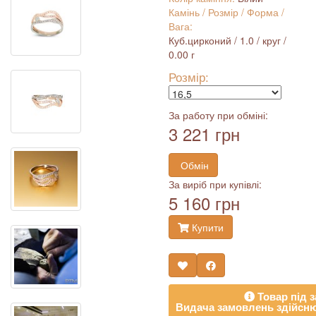
Камінь / Розмір / Форма /
Вага:
Куб.цирконий / 1.0 / круг /
0.00 г
Розмір:
За работу при обміні:
3 221 грн
Обмін
За виріб при купівлі:
5 160 грн
Купити
Товар під з
Видача замовлень здійсню