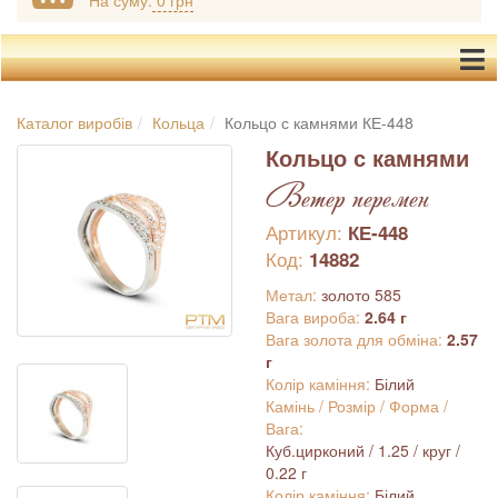
На суму:
0 грн
Каталог виробів
Кольца
Кольцо с камнями КЕ-448
Кольцо с камнями
Ветер перемен
Артикул:
КЕ-448
Код:
14882
Метал:
золото 585
Вага вироба:
2.64 г
Вага золота для обміна:
2.57
г
Колір каміння:
Білий
Камінь / Розмір / Форма /
Вага:
Куб.цирконий / 1.25 / круг /
0.22 г
Колір каміння:
Білий