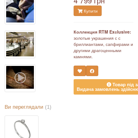
4 799 грн
Купити
Коллекция RTM Exсlusive:
золотые украшения с с
бриллиантами, сапфирами и
другими драгоценными
камнями.
Товар під з
Видача замовлень здійсню
Ви переглядали
(1)