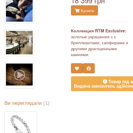
18 399 грн
Купити
Коллекция RTM Exсlusive:
золотые украшения с с
бриллиантами, сапфирами и
другими драгоценными
камнями.
Товар під з
Видача замовлень здійсню
Ви переглядали
(1)