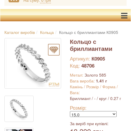
На суму:
0 грн
Каталог виробів
Кольца
Кольцо с бриллиантами К0905
Кольцо с
бриллиантами
Артикул:
К0905
Код:
48706
Метал:
Золото 585
Вага вироба:
1.41 г
Камінь / Розмір / Форма /
Вага:
Бриллиант / - / круг / 0.27 г
Розмір:
За виріб при купівлі: