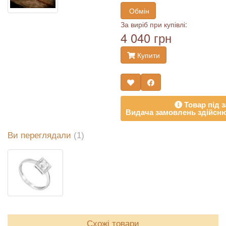
Обмін
За виріб при купівлі:
4 040 грн
Купити
Товар під з
Видача замовлень здійсню
Ви переглядали
(1)
Схожі товари