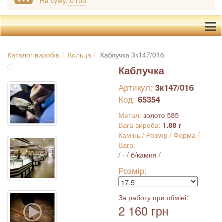
На суму:
0 грн
Каталог виробів
Кольца
Каблучка 3к147/01б
Каблучка
Артикул:
3к147/01б
Код:
65354
Метал:
золото 585
Вага вироба:
1.88 г
Камінь / Розмір / Форма /
Вага:
/ - / б/камня /
Розмір:
За работу при обміні:
2 160 грн