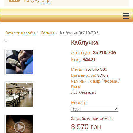
На суму:
0 грн
Каталог виробів
Кольца
Каблучка 3к210/70б
Каблучка
Артикул:
3к210/70б
Код:
64421
Метал:
золото 585
Вага вироба:
3.10 г
Камінь / Розмір / Форма /
Вага:
/ - / б/камня /
Розмір:
За работу при обміні:
3 570 грн