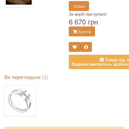
Обмін
За виріб при купівлі:
6 670 грн
Купити
Товар під з
Видача замовлень здійсню
Ви переглядали
(1)