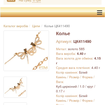
На суму:
0 грн
Каталог виробів
Цепи
Колье ЦК411490
Колье
Артикул:
ЦК411490
Метал:
золото 585
Вага вироба:
4.40 г
Вага золота для обміна:
4.15
г
Средня вага плетіння:
4.40 г
Колір каміння:
Білий
Камінь / Розмір / Форма /
Вага:
Куб.цирконий / 1.0 / круг /
0.17 г
Колір каміння:
Білий
Камінь / Розмір / Форма /