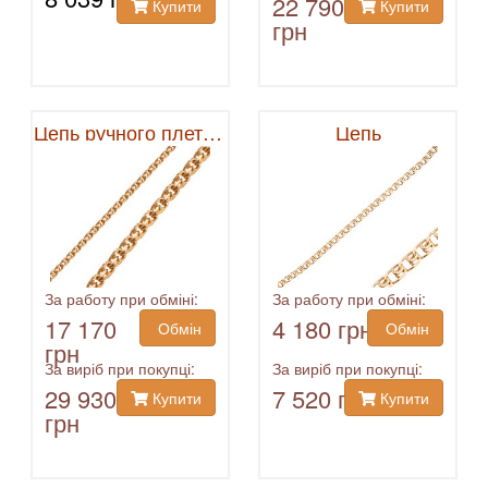
22 790
Купити
Купити
грн
Цепь ручного плетения
Цепь
За работу при обміні:
За работу при обміні:
17 170
4 180 грн
Обмін
Обмін
грн
За виріб при покупці:
За виріб при покупці:
29 930
7 520 грн
Купити
Купити
грн