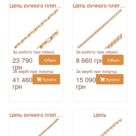
Цепь ручного плетения
Цепь ручного плетения
За работу при обміні:
За работу при обміні:
23 790
8 660 грн
Обмін
Обмін
грн
За виріб при покупці:
За виріб при покупці:
41 460
15 090
Купити
Купити
грн
грн
Цепь ручного плетения
Цепь