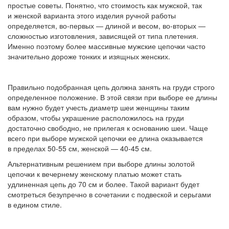
простые советы. Понятно, что стоимость как мужской, так
и женской варианта этого изделия ручной работы
определяется, во-первых — длиной и весом, во-вторых —
сложностью изготовления, зависящей от типа плетения.
Именно поэтому более массивные мужские цепочки часто
значительно дороже тонких и изящных женских.
Правильно подобранная цепь должна занять на груди строго
определенное положение. В этой связи при выборе ее длины
вам нужно будет учесть диаметр шеи женщины таким
образом, чтобы украшение расположилось на груди
достаточно свободно, не прилегая к основанию шеи. Чаще
всего при выборе мужской цепочки ее длина оказывается
в пределах 50-55 см, женской — 40-45 см.
Альтернативным решением при выборе длины золотой
цепочки к вечернему женскому платью может стать
удлиненная цепь до 70 см и более. Такой вариант будет
смотреться безупречно в сочетании с подвеской и серьгами
в едином стиле.