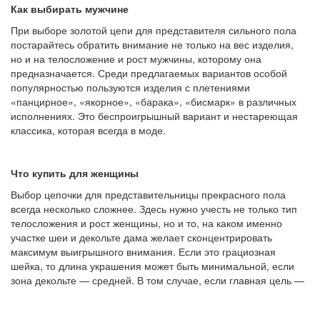
Как выбирать мужчине
При выборе золотой цепи для представителя сильного пола
постарайтесь обратить внимание не только на вес изделия,
но и на телосложение и рост мужчины, которому она
предназначается. Среди предлагаемых вариантов особой
популярностью пользуются изделия с плетениями
«панцирное», «якорное», «барака», «бисмарк» в различных
исполнениях. Это беспроигрышный вариант и нестареющая
классика, которая всегда в моде.
Что купить для женщины
Выбор цепочки для представительницы прекрасного пола
всегда несколько сложнее. Здесь нужно учесть не только тип
телосложения и рост женщины, но и то, на каком именно
участке шеи и декольте дама желает сконцентрировать
максимум выигрышного внимания. Если это грациозная
шейка, то длина украшения может быть минимальной, если
зона декольте — средней. В том случае, если главная цель —
обозначить преимущества стройной фигуры, можно позволить
себе удлиненный вариант. Вне зависимости от длины,