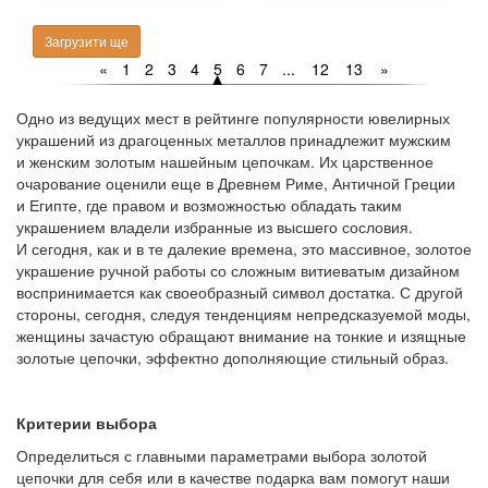
Загрузити ще
«
1
2
3
4
5
6
7
...
12
13
»
Одно из ведущих мест в рейтинге популярности ювелирных
украшений из драгоценных металлов принадлежит мужским
и женским золотым нашейным цепочкам. Их царственное
очарование оценили еще в Древнем Риме, Античной Греции
и Египте, где правом и возможностью обладать таким
украшением владели избранные из высшего сословия.
И сегодня, как и в те далекие времена, это массивное, золотое
украшение ручной работы со сложным витиеватым дизайном
воспринимается как своеобразный символ достатка. С другой
стороны, сегодня, следуя тенденциям непредсказуемой моды,
женщины зачастую обращают внимание на тонкие и изящные
золотые цепочки, эффектно дополняющие стильный образ.
Критерии выбора
Определиться с главными параметрами выбора золотой
цепочки для себя или в качестве подарка вам помогут наши