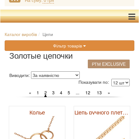
На суму:
0 грн
Каталог виробів
Цепи
Фільтр товарів
Золотые цепочки
РТМ EXCLUSIVE
Виводити:
Показувати по:
«
1
2
3
4
5
...
12
13
»
Колье
Цепь ручного плетения