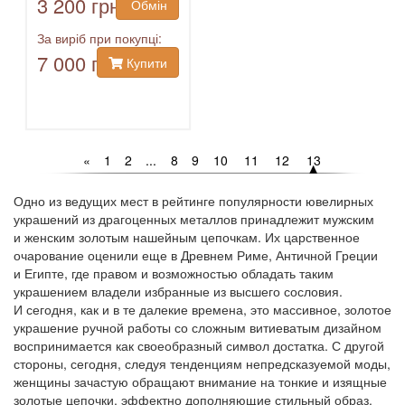
3 200 грн
Обмін
За виріб при покупці:
7 000 грн
Купити
«
1
2
...
8
9
10
11
12
13
Одно из ведущих мест в рейтинге популярности ювелирных
украшений из драгоценных металлов принадлежит мужским
и женским золотым нашейным цепочкам. Их царственное
очарование оценили еще в Древнем Риме, Античной Греции
и Египте, где правом и возможностью обладать таким
украшением владели избранные из высшего сословия.
И сегодня, как и в те далекие времена, это массивное, золотое
украшение ручной работы со сложным витиеватым дизайном
воспринимается как своеобразный символ достатка. С другой
стороны, сегодня, следуя тенденциям непредсказуемой моды,
женщины зачастую обращают внимание на тонкие и изящные
золотые цепочки, эффектно дополняющие стильный образ.