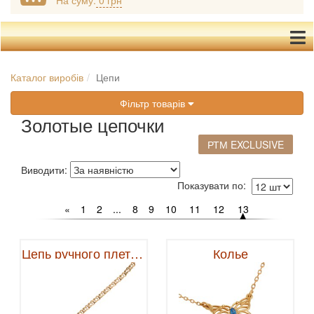
На суму:
0 грн
Каталог виробів
Цепи
Фільтр товарів
Золотые цепочки
РТМ EXCLUSIVE
Виводити:
Показувати по:
«
1
2
...
8
9
10
11
12
13
Цепь ручного плетения
Колье