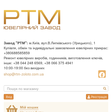
Завод "РТМ":
м.Київ, вул.В.Липківського (Урицького), 1
Купівля, обмін та індивідуальні замовлення ювелірних прикрас:
+380688585859
Ремонт ювелірних виробів, годинників, виготовлення ключів,
інше: +38 044 248 6569, +38 066 375 4941
10:00-19:00 без вихідних
shop@rtm-zoloto.com.ua
Вхід
Реєстрація
Мій кошик