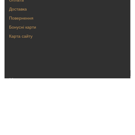
Доставка
Повернення
Бонусні карти
Карта сайту
Каталог
Кольца
Серьги
Кулоны, булавки
Крестики, ладанки
Браслеты