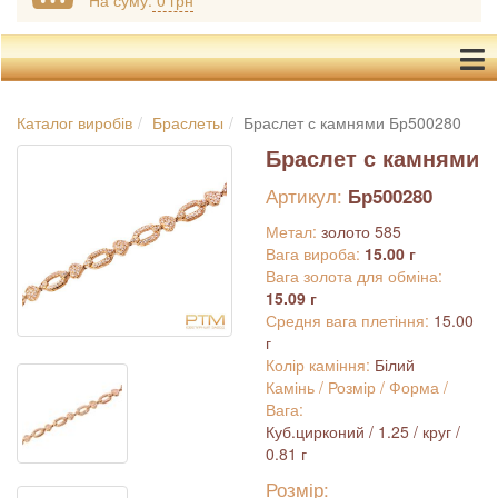
На суму:
0 грн
Каталог виробів
Браслеты
Браслет с камнями Бр500280
Браслет с камнями
Артикул:
Бр500280
Метал:
золото 585
Вага вироба:
15.00 г
Вага золота для обміна:
15.09 г
Средня вага плетіння:
15.00
г
Колір каміння:
Білий
Камінь / Розмір / Форма /
Вага:
Куб.цирконий / 1.25 / круг /
0.81 г
Розмір: