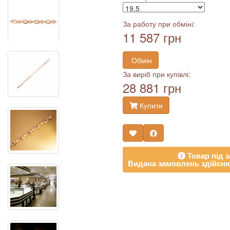
За работу при обміні:
11 587 грн
Обмін
За виріб при купівлі:
28 881 грн
Купити
Товар під з
Видача замовлень здійсню