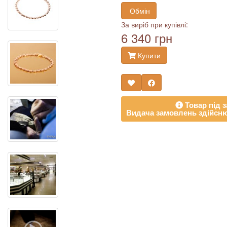
Обмін
За виріб при купівлі:
6 340 грн
Купити
Товар під з
Видача замовлень здійсню