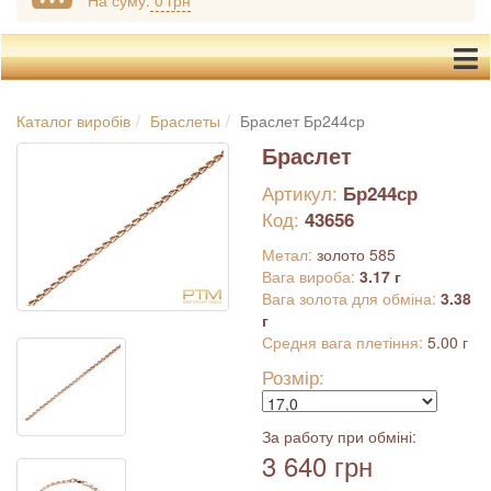
На суму:
0 грн
Каталог виробів
Браслеты
Браслет Бр244ср
Браслет
Артикул:
Бр244ср
Код:
43656
Метал:
золото 585
Вага вироба:
3.17 г
Вага золота для обміна:
3.38
г
Средня вага плетіння:
5.00 г
Розмір:
За работу при обміні:
3 640 грн