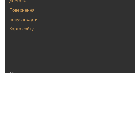
Доставка
Повернення
Бонусні карти
Карта сайту
Каталог
Кольца
Серьги
Кулоны, булавки
Крестики, ладанки
Браслеты
Цепи