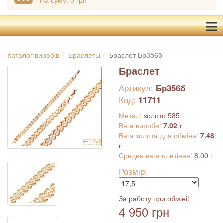
На суму:
0 грн
Каталог виробів
Браслеты
Браслет Бр356б
Браслет
Артикул:
Бр356б
Код:
11711
Метал:
золото 585
Вага вироба:
7.02 г
Вага золота для обміна:
7.48
г
Средня вага плетіння:
8.00 г
Розмір:
За работу при обміні:
4 950 грн