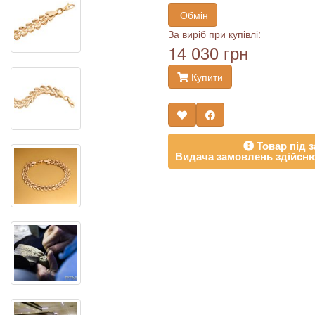
Обмін
За виріб при купівлі:
14 030 грн
Купити
Товар під з
Видача замовлень здійсню