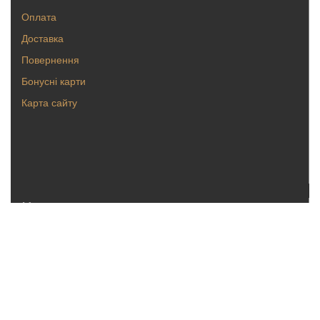
Оплата
Доставка
Повернення
Бонусні карти
Карта сайту
Каталог
Кольца
Серьги
Кулоны, булавки
Крестики, ладанки
Браслеты